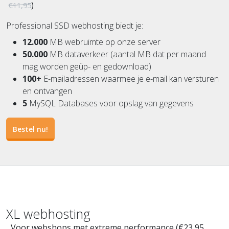
)
€11,95
Professional SSD webhosting biedt je:
12.000
MB webruimte op onze server
50.000
MB dataverkeer (aantal MB dat per maand
mag worden geüp- en gedownload)
100+
E-mailadressen waarmee je e-mail kan versturen
en ontvangen
5
MySQL Databases voor opslag van gegevens
Bestel nu!
XL webhosting
...Voor webshops met extreme performance (€23,95