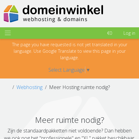
€0
Log in
The page you have requested is not yet translated in your
language. Use Google Translate to view this page in your
language.
Select Language
▼
Webhosting
Meer Hosting ruimte nodig?
Meer ruimte nodig?
Zijn de standaardpakketten niet voldoende? Dan hebben
we ook nog het "professionele" en "XL" pakket beschikbaar.