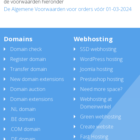
de voorwaarden hieronder
De Algemene Voorwaarden voor orders vóór
01-03-2024
Domains
Webhosting
Domain check
SSD webhosting
Register domain
WordPress hosting
Transfer domain
Joomla hosting
New domain extensions
Prestashop hosting
Domain auction
Need more space?
Domain extensions
Webhosting at
Domeinwinkel
.NL domain
Green webhosting
.BE domain
Create website
.COM domain
Fast Hosting
.DE domain