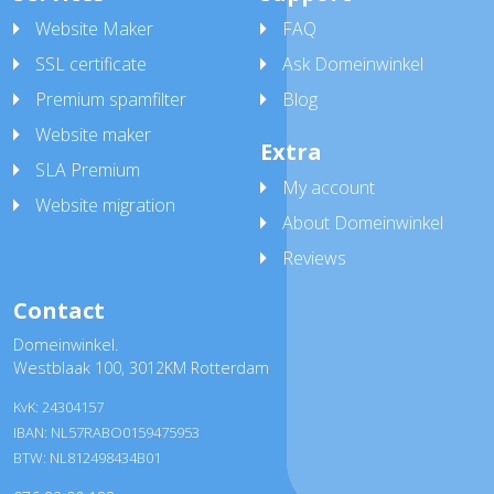
Website Maker
FAQ
SSL certificate
Ask Domeinwinkel
Premium spamfilter
Blog
Website maker
Extra
SLA Premium
My account
Website migration
About Domeinwinkel
Reviews
Contact
Domeinwinkel.
Westblaak 100
,
3012KM Rotterdam
KvK: 24304157
IBAN: NL57RABO0159475953
BTW: NL812498434B01