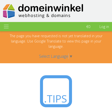
€0
Log in
The page you have requested is not yet translated in your
language. Use Google Translate to view this page in your
language.
Select Language
▼
.TIPS